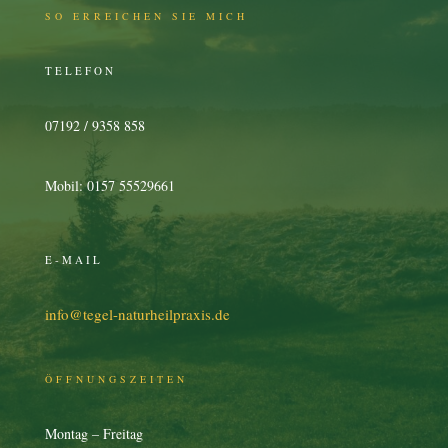
SO ERREICHEN SIE MICH
TELEFON
07192 / 9358 858
Mobil: 0157 55529661
E-MAIL
info@tegel-naturheilpraxis.de
ÖFFNUNGSZEITEN
Montag – Freitag